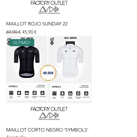
MAILLOT ROJO SUNDAY 22
Precio
Precio de oferta
69,90 €
45,90 €
ÚLTIMO!
MAILLOT CORTO NEGRO 'SYMBOLS'