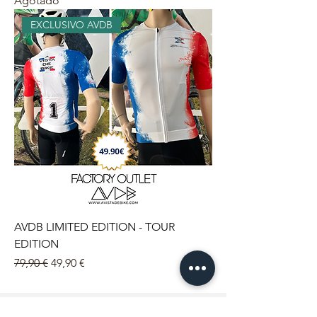
Agotado
EXCLUSIVO AVDB
AVDB LIMITED EDITION - TOUR
EDITION
Precio
Precio de oferta
79,90 €
49,90 €