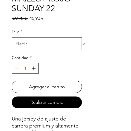
SUNDAY 22
Precio
Precio
 69,90 € 
45,90 €
de
oferta
Talla
*
Cantidad
*
Agregar al carrito
Realizar compra
Una jersey de ajuste de
carrera premium y altamente