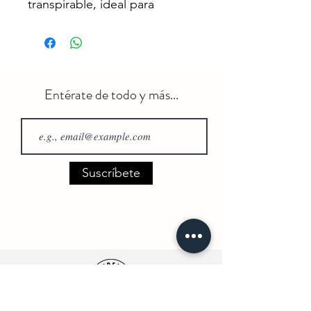
transpirable, ideal para
paseos rápidos en verano.
Hemos fusionado las
características técnicas de la
exitosa colección DAYS con
nuevos tejidos para crear una
Entérate de todo y más...
oferta de verano mejorada.
Como todos los productos
de Skull Monton, la tela se
elige cuidadosamente y se
prueba. La tela principal de la
Suscríbete
jersey es suave contra la piel.
Con la parte superior de la
espalda fabricada con un 78
por ciento de hilos de
poliéster reciclado, 16 por
ciento de hilos de elastano
reciclado y 6 por ciento de
iones de plata, estas