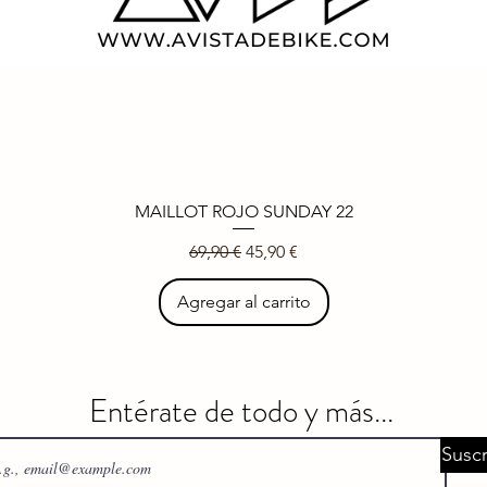
MAILLOT ROJO SUNDAY 22
Vista rápida
Precio
Precio de oferta
69,90 €
45,90 €
Agregar al carrito
Entérate de todo y más...
Suscr