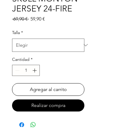
JERSEY 24-FIRE
Precio
Precio
 69,90 € 
59,90 €
de
oferta
Talla
*
Cantidad
*
Agregar al carrito
Realizar compra