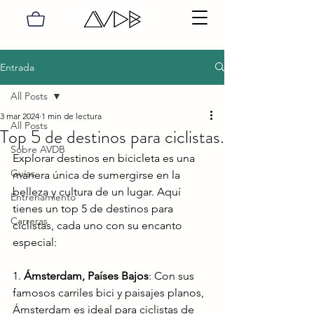
Entrada
All Posts
3 mar 2024
1 min de lectura
All Posts
Top 5 de destinos para ciclistas.
Sobre AVDB
Explorar destinos en bicicleta es una 
Guías
manera única de sumergirse en la 
belleza y cultura de un lugar. Aquí 
Entrenamiento
tienes un top 5 de destinos para 
Carreras
ciclistas, cada uno con su encanto 
especial:
1. 
Ámsterdam, Países Bajos
: Con sus 
famosos carriles bici y paisajes planos, 
Ámsterdam es ideal para ciclistas de 