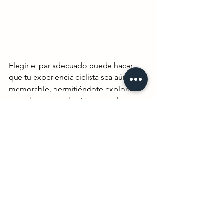
Elegir el par adecuado puede hacer 
que tu experiencia ciclista sea aún más 
memorable, permitiéndote explorar 
estos hermosos destinos con el 
máximo confort y seguridad.
Guias
Guías
Ver todo
Entradas recientes