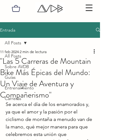
Entrada
All Posts
11 feb 2024
2 min de lectura
All Posts
"Las 5 Carreras de Mountain
Sobre AVDB
Bike Más Épicas del Mundo:
Guías
Un Viaje de Aventura y
Entrenamiento
Compañerismo"
Carreras
Se acerca el día de los enamorados y, 
ya que el amor y la pasión por el 
ciclismo de montaña a menudo van de 
la mano, qué mejor manera para que 
celebremos esta unión que 